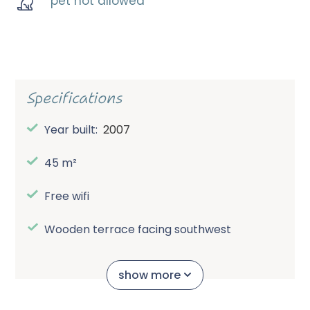
pet not allowed
Specifications
Year built:
2007
45 m²
Free wifi
Wooden terrace facing southwest
Spacious central parking lot (no cars at the
show more
accommodations)