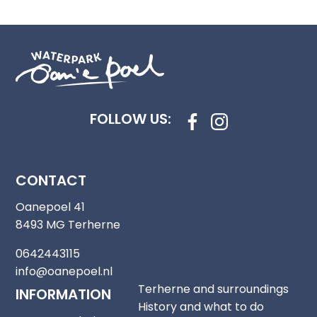
Covered terrace with lounge set
Open terrace with picnic tables
Parasol
Pets not allowed in the property
FOLLOW US:
Smoking not allowed in the property
CONTACT
Living-dining room
Oanepoel 41
8493 MG Terherne
First floor and 1 floor
0642443115
Television cable and Netflix (own account)
info@oanepoel.nl
Terherne and surroundings
INFORMATION
Separate toilet
History and what to do